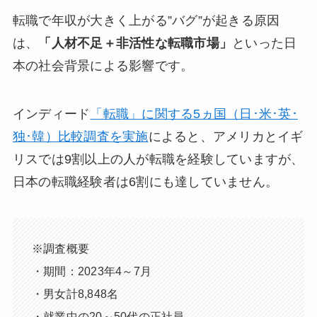
転職で年収が大きく上がる”バグ”が起きる原因
は、
「人材不足＋非活性な転職市場」
といった日
本の社会背景による影響です。
インディード
「転職」に関する5ヵ国（日･米･英･
独･韓）比較調査を実施
によると、アメリカとイギ
リスでは9割以上の人が転職を経験していますが、
日本の転職経験者は6割にも達していません。
※調査概要
・期間：2023年4～7月
・男女計8,848名
・就業中の20～50代の正社員