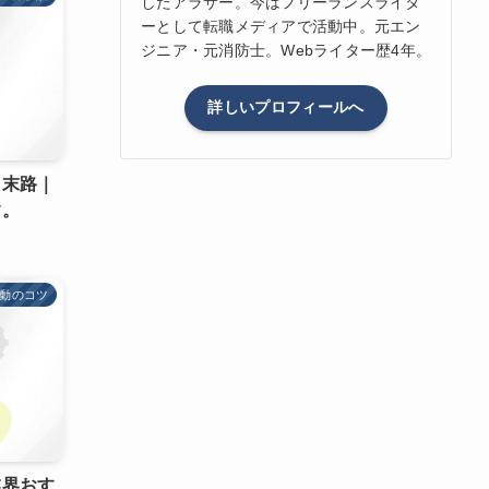
したアラサー。今はフリーランスライタ
ーとして転職メディアで活動中。元エン
ジニア・元消防士。Webライター歴4年。
詳しいプロフィールへ
た末路｜
す。
動のコツ
業界おす