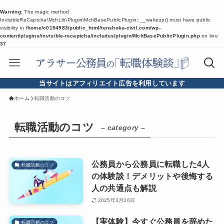
Warning
: The magic method
InvisibleReCaptcha\MchLib\Plugin\MchBasePublicPlugin::__wakeup() must have public
visibility in
/home/c0154983/public_html/tenshoku-civil.com/wp-
content/plugins/invisible-recaptcha/includes/plugin/MchBasePublicPlugin.php
on line
37
当サイトはアフィリエイト広告を利用しています
ホーム
転職活動のコツ
転職活動のコツ
– category –
公務員から公務員に転職した4人
転職活動のコツ
の体験談！デメリットや後悔する
人の共通点も解説
2025年3月26日
【実体験】今すぐ公務員を辞めた
転職活動のコツ